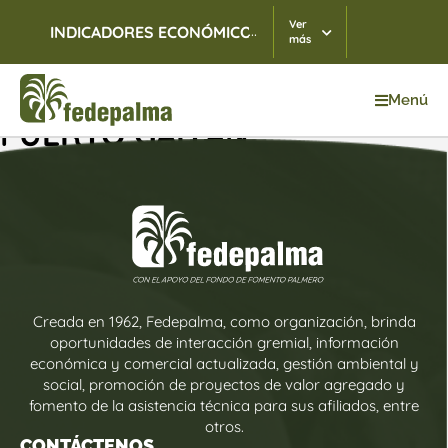
Ver
...
INDICADORES ECONÓMICOS
TRM
07/08/2026
$ 3.
más
Menú
PUERTO GAITÁN
Creada en 1962, Fedepalma, como organización, brinda
oportunidades de interacción gremial, información
económica y comercial actualizada, gestión ambiental y
social, promoción de proyectos de valor agregado y
fomento de la asistencia técnica para sus afiliados, entre
otros.
CONTÁCTENOS