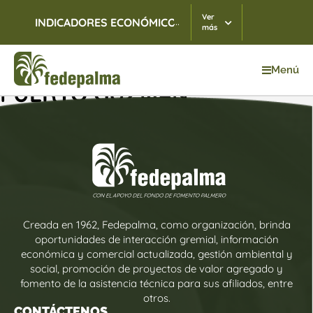
Ver
...
INDICADORES ECONÓMICOS
TRM
07/08/2026
$ 3.
más
Menú
PUERTO GUZMÁN
Creada en 1962, Fedepalma, como organización, brinda
oportunidades de interacción gremial, información
económica y comercial actualizada, gestión ambiental y
social, promoción de proyectos de valor agregado y
fomento de la asistencia técnica para sus afiliados, entre
otros.
CONTÁCTENOS