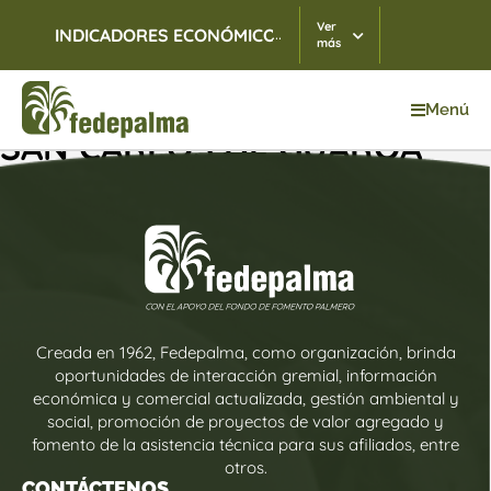
Ver
...
INDICADORES ECONÓMICOS
TRM
06/08/2026
$ 3.
más
Menú
SAN CARLOS DE GUAROA
Creada en 1962, Fedepalma, como organización, brinda
oportunidades de interacción gremial, información
económica y comercial actualizada, gestión ambiental y
social, promoción de proyectos de valor agregado y
fomento de la asistencia técnica para sus afiliados, entre
otros.
CONTÁCTENOS