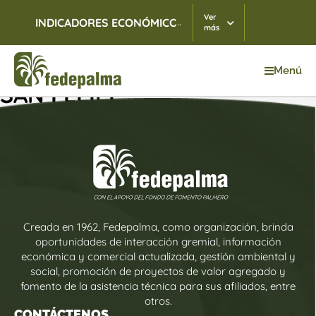
Ver
...
INDICADORES ECONÓMICOS
TRM
07/08/2026
$ 3.
más
Menú
SAN FELIPE
Creada en 1962, Fedepalma, como organización, brinda
oportunidades de interacción gremial, información
económica y comercial actualizada, gestión ambiental y
social, promoción de proyectos de valor agregado y
fomento de la asistencia técnica para sus afiliados, entre
otros.
CONTÁCTENOS