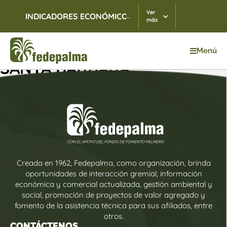
Ver
...
INDICADORES ECONÓMICOS
TRM
07/08/2026
$ 3.
más
Menú
SANTA BÁRBARA
Creada en 1962, Fedepalma, como organización, brinda
oportunidades de interacción gremial, información
económica y comercial actualizada, gestión ambiental y
social, promoción de proyectos de valor agregado y
fomento de la asistencia técnica para sus afiliados, entre
otros.
CONTÁCTENOS