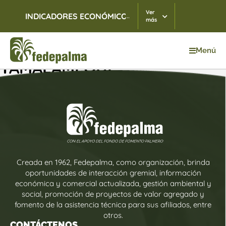
Ver
...
INDICADORES ECONÓMICOS
TRM
06/08/2026
$ 3.
más
Menú
TAMALAMEQUE
Creada en 1962, Fedepalma, como organización, brinda
oportunidades de interacción gremial, información
económica y comercial actualizada, gestión ambiental y
social, promoción de proyectos de valor agregado y
fomento de la asistencia técnica para sus afiliados, entre
otros.
CONTÁCTENOS