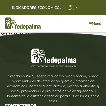
Ver
...
INDICADORES ECONÓMICOS
TRM
06/08/2026
$ 3.
más
Menú
URAMITA
Creada en 1962, Fedepalma, como organización, brinda
oportunidades de interacción gremial, información
económica y comercial actualizada, gestión ambiental y
social, promoción de proyectos de valor agregado y
fomento de la asistencia técnica para sus afiliados, entre
otros.
CONTÁCTENOS