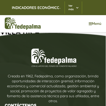
Ver
...
INDICADORES ECONÓMICOS
TRM
07/08/2026
$ 3.
más
Menú
VILLA RICA
Creada en 1962, Fedepalma, como organización, brinda
oportunidades de interacción gremial, información
económica y comercial actualizada, gestión ambiental y
social, promoción de proyectos de valor agregado y
fomento de la asistencia técnica para sus afiliados, entre
otros.
CONTÁCTENOS