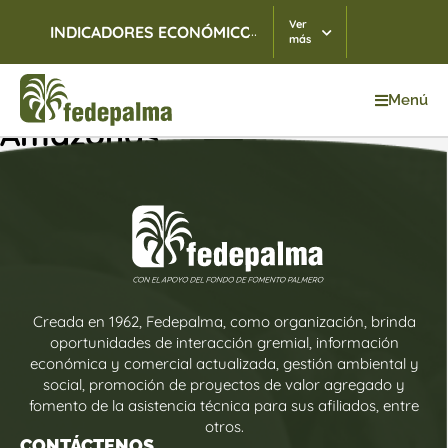
Ver
...
INDICADORES ECONÓMICOS
TRM
07/08/2026
$ 3.
más
Menú
Amazonas
Creada en 1962, Fedepalma, como organización, brinda
oportunidades de interacción gremial, información
económica y comercial actualizada, gestión ambiental y
social, promoción de proyectos de valor agregado y
fomento de la asistencia técnica para sus afiliados, entre
otros.
CONTÁCTENOS