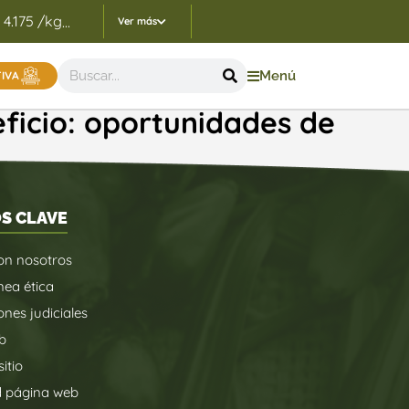
 4.175 /kg
Indicadores Precios de Referencia FEP - 05
...
Ver más
Menú
TIVA
eficio: oportunidades de
S CLAVE
on nosotros
nea ética
ones judiciales
b
itio
d página web