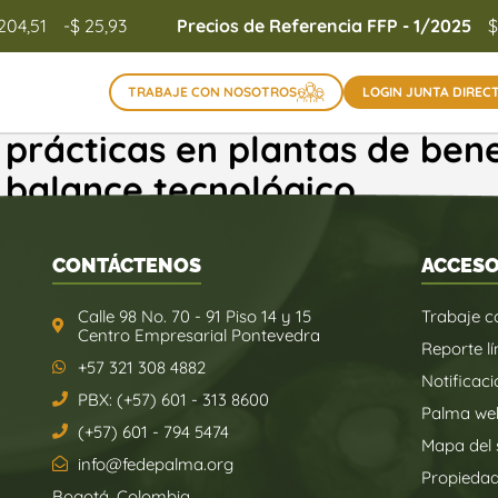
.204,51
-$ 25,93
Precios de Referencia FFP - 1/2025
$
TRABAJE CON NOSOTROS
LOGIN JUNTA DIREC
s prácticas en plantas de ben
e balance tecnológico
CONTÁCTENOS
ACCESO
Calle 98 No. 70 - 91 Piso 14 y 15
Trabaje c
Centro Empresarial Pontevedra
Reporte lí
+57 321 308 4882
Notificaci
PBX: (+57) 601 - 313 8600
Palma we
(+57) 601 - 794 5474
Mapa del s
info@fedepalma.org
Propieda
Bogotá, Colombia