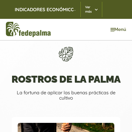
Ver
...
INDICADORES ECONÓMICOS
TRM
07/08/2026
$ 3.
más
Menú
Inicio
>
Palmicultores destacados – Gumersindo Serge
ROSTROS DE LA PALMA
La fortuna de aplicar las buenas prácticas de
cultivo